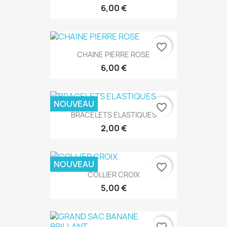
6,00 €
favorite_border
CHAINE PIERRE ROSE
6,00 €
NOUVEAU
favorite_border
BRACELETS ELASTIQUES
2,00 €
NOUVEAU
favorite_border
COLLIER CROIX
5,00 €