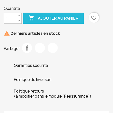
Quantité

favorite_border
AJOUTER AU PANIER

Derniers articles en stock
Partager
Garanties sécurité
Politique de livraison
Politique retours
(à modifier dans le module "Réassurance")