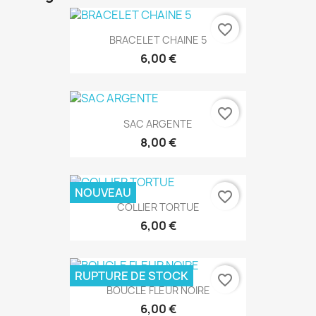
favorite_border
BRACELET CHAINE 5
6,00 €
favorite_border
SAC ARGENTE
8,00 €
NOUVEAU
favorite_border
COLLIER TORTUE
6,00 €
RUPTURE DE STOCK
favorite_border
BOUCLE FLEUR NOIRE
6,00 €