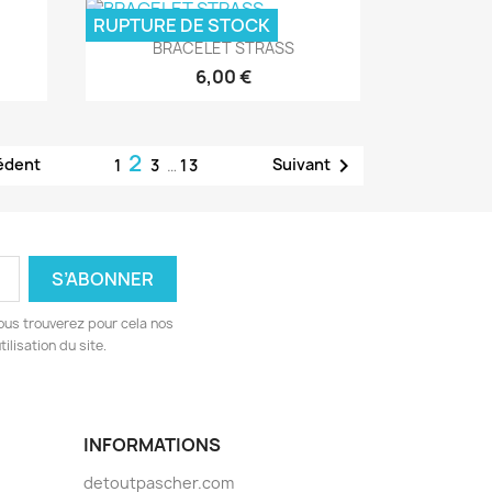
RUPTURE DE STOCK
Aperçu rapide

BRACELET STRASS
6,00 €
2

édent
Suivant
1
3
…
13
ous trouverez pour cela nos
ilisation du site.
INFORMATIONS
detoutpascher.com