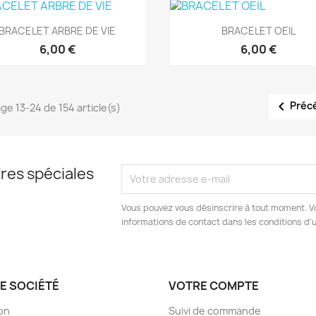
Aperçu rapide
Aperçu rapide


BRACELET ARBRE DE VIE
BRACELET OEIL
6,00 €
6,00 €

Préc
age 13-24 de 154 article(s)
res spéciales
Vous pouvez vous désinscrire à tout moment. V
informations de contact dans les conditions d'ut
E SOCIÉTÉ
VOTRE COMPTE
son
Suivi de commande