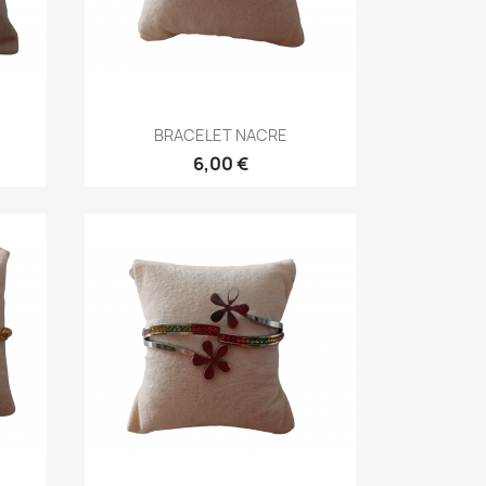
Aperçu rapide

BRACELET NACRE
6,00 €