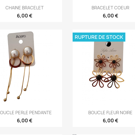
Aperçu rapide
Aperçu rapide


CHAINE BRACELET
BRACELET COEUR
6,00 €
6,00 €
RUPTURE DE STOCK
Aperçu rapide
Aperçu rapide


OUCLE PERLE PENDANTE
BOUCLE FLEUR NOIRE
6,00 €
6,00 €