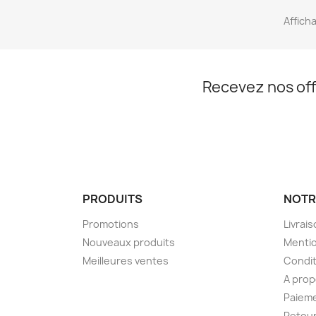
Afficha
Recevez nos off
PRODUITS
NOTR
Promotions
Livrai
Nouveaux produits
Mentio
Meilleures ventes
Condit
A pro
Paieme
Retou