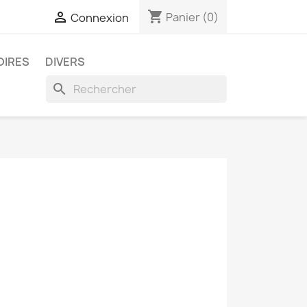
shopping_cart

Panier
(0)
Connexion
OIRES
DIVERS
search