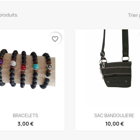
2 produits.
Trier 
favorite_border
Aperçu rapide
Aperçu rapide


BRACELETS
SAC BANDOULIERE
3,00 €
10,00 €