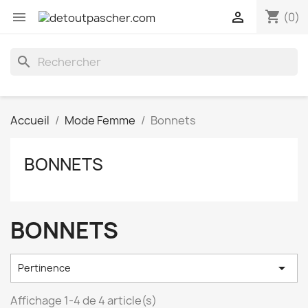
shopping_cart


(0)
search
Accueil
Mode Femme
Bonnets
BONNETS
BONNETS

Pertinence
Affichage 1-4 de 4 article(s)